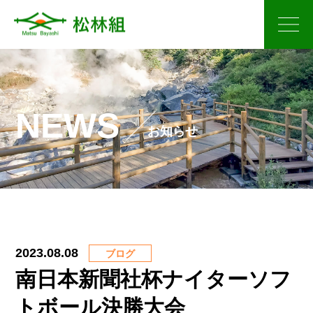
松林組について
NEWS
事業内容
お知らせ
ICT施工について
保有機械
2023.08.08
ブログ
施工実績
南日本新聞社杯ナイターソフ
お知らせ
トボール決勝大会