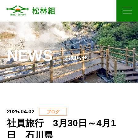
松林組について
NEWS
事業内容
お知らせ
ICT施工について
保有機械
2025.04.02
ブログ
施工実績
社員旅行 3月30日～4月1
お知らせ
日 石川県